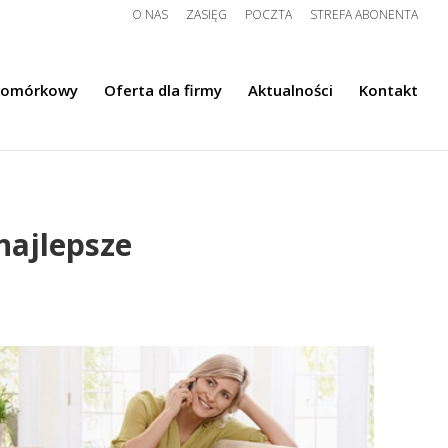
O NAS
ZASIĘG
POCZTA
STREFA ABONENTA
komórkowy
Oferta dla firmy
Aktualności
Kontakt
najlepsze