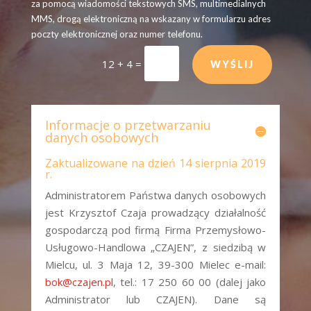
za pomocą wiadomości tekstowych SMS, multimedialnych
MMS, drogą elektroniczną na wskazany w formularzu adres
poczty elektronicznej oraz numer telefonu.
12 + 4
=
WYŚLIJ
Informacje o przetwarzaniu
danych osobowych
Zaktualizowane na dzień 14 sierpnia 2019
r.
Administratorem Państwa danych osobowych
jest Krzysztof Czaja prowadzący działalność
gospodarczą pod firmą Firma Przemysłowo-
Usługowo-Handlowa „CZAJEN”, z siedzibą w
Mielcu, ul. 3 Maja 12, 39-300 Mielec e-mail:
bok@czajen.pl
, tel.: 17 250 60 00 (dalej jako
Administrator lub CZAJEN). Dane są