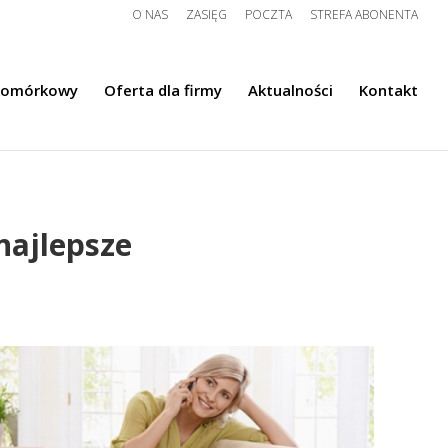
O NAS
ZASIĘG
POCZTA
STREFA ABONENTA
komórkowy
Oferta dla firmy
Aktualności
Kontakt
najlepsze